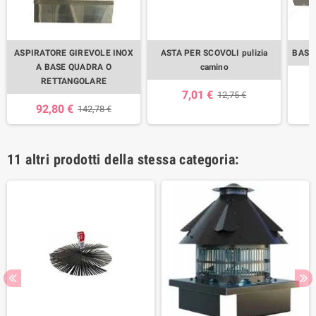
ASPIRATORE GIREVOLE INOX
ASTA PER SCOVOLI pulizia
BASE
A BASE QUADRA O
camino
RETTANGOLARE
7,01 €
12,75 €
92,80 €
142,78 €
11 altri prodotti della stessa categoria: