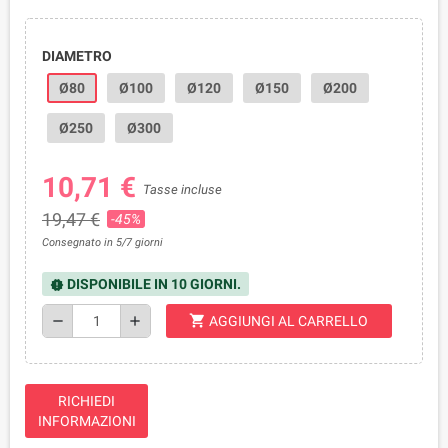
DIAMETRO
Ø80
Ø100
Ø120
Ø150
Ø200
Ø250
Ø300
10,71 €
Tasse incluse
19,47 €
-45%
Consegnato in 5/7 giorni
DISPONIBILE IN 10 GIORNI.
new_releases
shopping_cart
remove
add
AGGIUNGI AL CARRELLO
RICHIEDI
INFORMAZIONI