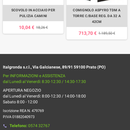
SCOVOLO IN ACCIAIO PER
COMIGNOLO ASPYRO TDM A
PULIZIA CAMINI
TORRE C/BASE REG. DA 32 A
42CM
10,04 €
18,26 €
713,70 €
1.189,50 €
Italgronda s.r.l., Via Galcianese, 89/91 59100 Prato (PO)
Per INFORMAZIONI e ASSISTENZA
dal Lunedì al Venerdì: 8:30-12:30 / 14:30-17:30
APERTURA NEGOZIO
dal Lunedì al Venerdì: 8:00-12:30 / 14:00-18:00
Sabato 8:00 - 12:00
Iscrizione REA N. 479769
P.IVA 01882040973
Telefono:
0574 32767
phone