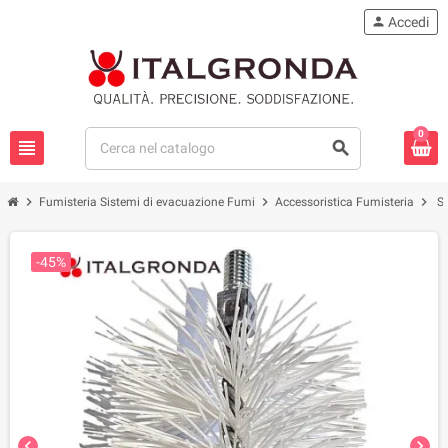
person
Accedi
0
view_headline
search
chevron_right
chevron_right
chevron_right
Fumisteria Sistemi di evacuazione Fumi
Accessoristica Fumisteria
S
-45%
chevron_left
chevron_right