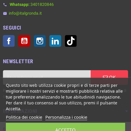
Whatsapp:
3401820846
phone
info@italgronda.it
email
SEGUICI
Facebook
YouTube
Instagram
LinkedIn
TikTok
NEWSLETTER
OK
Questo sito web utilizza cookie propri e di terze parti per
Puoi annullare l'iscrizione in ogni momento. A questo scopo, cerca le info di
migliorare i nostri servizi e mostrarti pubblicità relativa alle
contatto nelle note legali.
tue preferenze analizzando le tue abitudinidi navigazione.
Per dare il tuo consenso al suo utilizzo, premi il pulsante
Accetta.
INFORMAZIONI
Politica dei cookie
Personalizza i cookie
Copyright © Italgronda s.r.l. 2002/2026. Tutti i diritti sono riservati. E'
ACCETTO