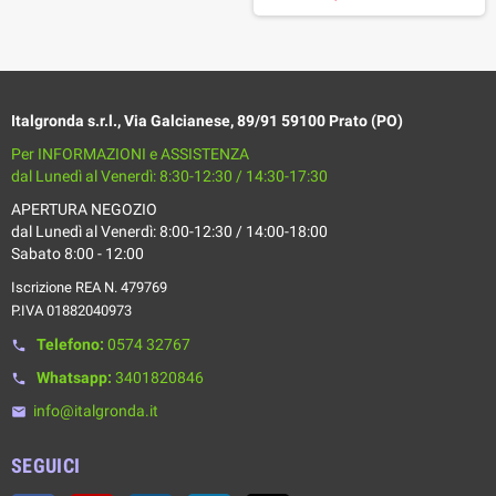
Italgronda s.r.l., Via Galcianese, 89/91 59100 Prato (PO)
Per INFORMAZIONI e ASSISTENZA
dal Lunedì al Venerdì: 8:30-12:30 / 14:30-17:30
APERTURA NEGOZIO
dal Lunedì al Venerdì: 8:00-12:30 / 14:00-18:00
Sabato 8:00 - 12:00
Iscrizione REA N. 479769
P.IVA 01882040973
Telefono:
0574 32767
phone
Whatsapp:
3401820846
phone
info@italgronda.it
email
SEGUICI