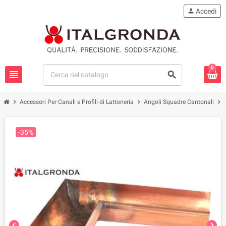
person
Accedi
0
view_headline
search
chevron_right
chevron_right
chevron_right
Accessori Per Canali e Profili di Lattoneria
Angoli Squadre Cantonali
-35%
chevron_left
chevron_right