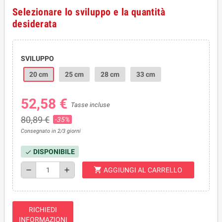
Selezionare lo sviluppo e la quantità
desiderata
SVILUPPO
20 cm
25 cm
28 cm
33 cm
52,58 €
Tasse incluse
80,89 €
-35%
Consegnato in 2/3 giorni
DISPONIBILE
check
shopping_cart
remove
add
AGGIUNGI AL CARRELLO
RICHIEDI
INFORMAZIONI