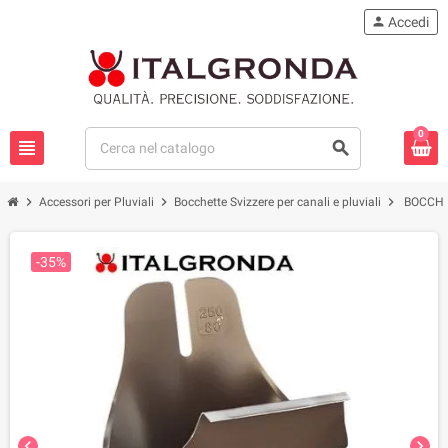
person
Accedi
0
view_headline
search
chevron_right
chevron_right
chevron_right
Accessori per Pluviali
Bocchette Svizzere per canali e pluviali
BOCCHE
-35%
chevron_left
chevron_right