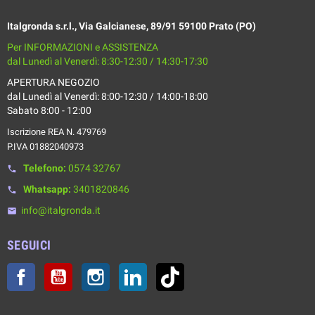
Italgronda s.r.l., Via Galcianese, 89/91 59100 Prato (PO)
Per INFORMAZIONI e ASSISTENZA
dal Lunedì al Venerdì: 8:30-12:30 / 14:30-17:30
APERTURA NEGOZIO
dal Lunedì al Venerdì: 8:00-12:30 / 14:00-18:00
Sabato 8:00 - 12:00
Iscrizione REA N. 479769
P.IVA 01882040973
Telefono:
0574 32767
phone
Whatsapp:
3401820846
phone
info@italgronda.it
email
SEGUICI
Facebook
YouTube
Instagram
LinkedIn
TikTok