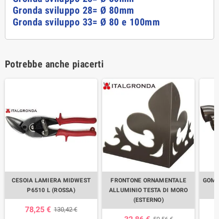
Gronda sviluppo 28= Ø 80mm
Gronda sviluppo 33= Ø 80 e 100mm
Potrebbe anche piacerti
CESOIA LAMIERA MIDWEST
FRONTONE ORNAMENTALE
GOMI
P6510 L (ROSSA)
ALLUMINIO TESTA DI MORO
(ESTERNO)
78,25 €
130,42 €