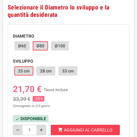
Selezionare il Diametro lo sviluppo e la
quantità desiderata
DIAMETRO
Ø60
Ø80
Ø100
SVILUPPO
25 cm
28 cm
33 cm
21,70 €
Tasse incluse
33,39 €
-35%
Consegnato in 2/3 giorni
DISPONIBILE
check
shopping_cart
remove
add
AGGIUNGI AL CARRELLO