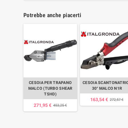
Potrebbe anche piacerti
CESOIA PER TRAPANO
CESOIA SCANTONATRI
MALCO (TURBO SHEAR
30° MALCO N1R
TSHD)
163,54 €
272,57 €
271,95 €
453,25 €