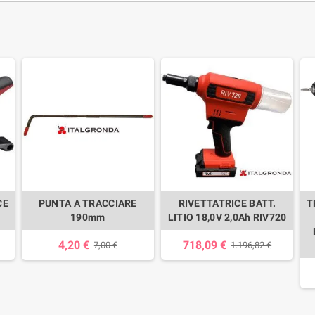
CE
PUNTA A TRACCIARE
RIVETTATRICE BATT.
T
190mm
LITIO 18,0V 2,0Ah RIV720
4,20 €
718,09 €
7,00 €
1.196,82 €