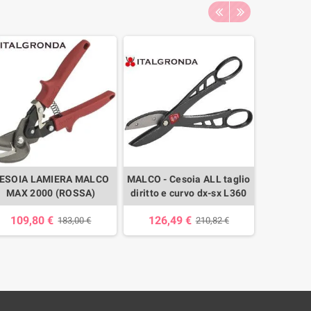
ESOIA LAMIERA MALCO
MALCO - Cesoia ALL taglio
CESOIA
MAX 2000 (ROSSA)
diritto e curvo dx-sx L360
WEST M0
109,80 €
126,49 €
58,
183,00 €
210,82 €