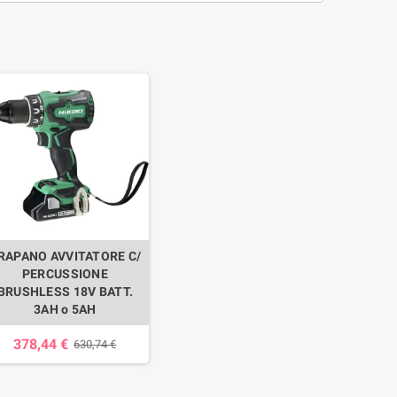
RAPANO AVVITATORE C/
PERCUSSIONE
BRUSHLESS 18V BATT.
3AH o 5AH
378,44 €
630,74 €