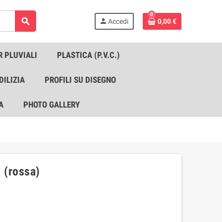
0
search
person
Accedi
0,00 €
R PLUVIALI
PLASTICA (P.V.C.)
DILIZIA
PROFILI SU DISEGNO
A
PHOTO GALLERY
 (rossa)