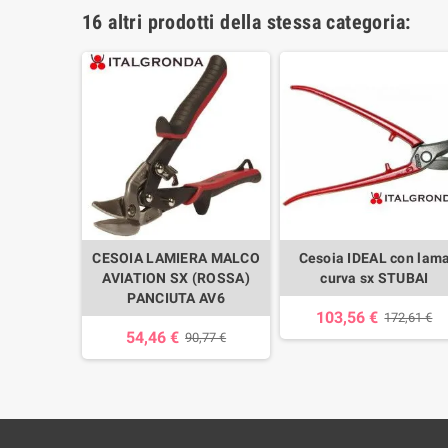
16 altri prodotti della stessa categoria:
MOLLA X
CESOIA LAMIERA MALCO
Cesoia IDEAL con lam
-BESSEY
AVIATION SX (ROSSA)
curva sx STUBAI
08L)
PANCIUTA AV6
103,56 €
172,61 €
54,46 €
,18 €
90,77 €