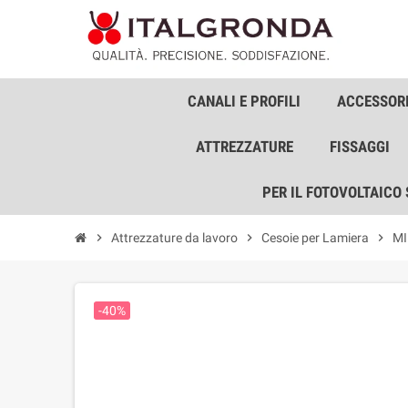
CANALI E PROFILI
ACCESSORI
ATTREZZATURE
FISSAGGI
PER IL FOTOVOLTAICO
chevron_right
Attrezzature da lavoro
chevron_right
Cesoie per Lamiera
chevron_right
MI
-40%