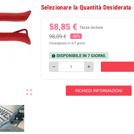
Selezionare la Quantità Desiderata
58,85 €
Tasse incluse
98,09 €
-40%
Consegnato in 5/7 giorni
DISPONIBILE IN 7 GIORNI.
new_releases
remove
add
RICHIEDI INFORMAZIONI
zoom_out_map