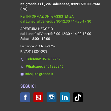
Italgronda s.r.l., Via Galcianese, 89/91 59100 Prato
(PO)
Per INFORMAZIONI e ASSISTENZA
dal Lunedì al Venerdì: 8:30-12:30 / 14:30-17:30
APERTURA NEGOZIO
dal Lunedì al Venerdì: 8:00-12:30 / 14:00-18:00
Sabato 8:00 - 12:00
Iscrizione REA N. 479769
P.IVA 01882040973
Telefono:
0574 32767
phone
Whatsapp:
3401820846
phone
info@italgronda.it
email
SEGUICI
Facebook
YouTube
Instagram
LinkedIn
TikTok