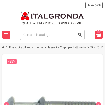
person
Accedi
0
view_headline
search
chevron_right
chevron_right
chevron_right
Fissaggi sigillanti schiume
Tasselli a Colpo per Lattoneria
Tipo "CLL" 
-35%
chevron_left
chevron_right