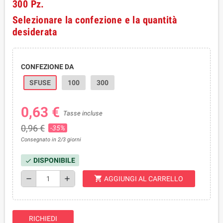
300 Pz.
Selezionare la confezione e la quantità
desiderata
CONFEZIONE DA
SFUSE
100
300
0,63 €
Tasse incluse
0,96 €
-35%
Consegnato in 2/3 giorni
DISPONIBILE
check
shopping_cart
remove
add
AGGIUNGI AL CARRELLO
RICHIEDI