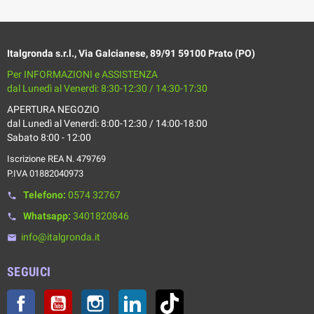
Italgronda s.r.l., Via Galcianese, 89/91 59100 Prato (PO)
Per INFORMAZIONI e ASSISTENZA
dal Lunedì al Venerdì: 8:30-12:30 / 14:30-17:30
APERTURA NEGOZIO
dal Lunedì al Venerdì: 8:00-12:30 / 14:00-18:00
Sabato 8:00 - 12:00
Iscrizione REA N. 479769
P.IVA 01882040973
Telefono:
0574 32767
phone
Whatsapp:
3401820846
phone
info@italgronda.it
email
SEGUICI
Facebook
YouTube
Instagram
LinkedIn
TikTok