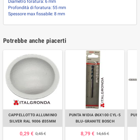
Diametro foratura: 6 mm
Profondità di foratura: 55 mm
Spessore max fissabile: 8 mm
Potrebbe anche piacerti
CAPPELLOTTO ALLUMINIO
PUNTA WIDIA Ø6X100 CYL-5
PUNT
SILVER RAL 9006 Ø35MM
BLU-GRANITE BOSCH
0,29 €
8,79 €
0,45 €
14,65 €