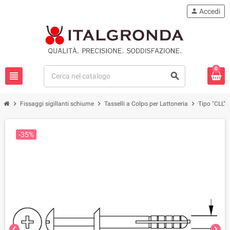
person
Accedi
0
view_headline
search
chevron_right
chevron_right
chevron_right
Fissaggi sigillanti schiume
Tasselli a Colpo per Lattoneria
Tipo "CLL" 
-35%
chevron_left
chevron_right