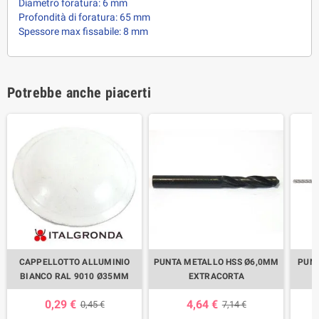
Diametro foratura: 6 mm
Profondità di foratura: 65 mm
Spessore max fissabile: 8 mm
Potrebbe anche piacerti
CAPPELLOTTO ALLUMINIO
PUNTA METALLO HSS Ø6,0MM
PUNT
BIANCO RAL 9010 Ø35MM
EXTRACORTA
0,29 €
4,64 €
0,45 €
7,14 €