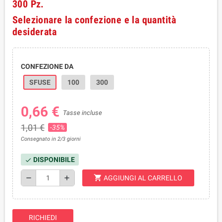
300 Pz.
Selezionare la confezione e la quantità
desiderata
CONFEZIONE DA
SFUSE
100
300
0,66 €
Tasse incluse
1,01 €
-35%
Consegnato in 2/3 giorni
DISPONIBILE
check
shopping_cart
remove
add
AGGIUNGI AL CARRELLO
RICHIEDI