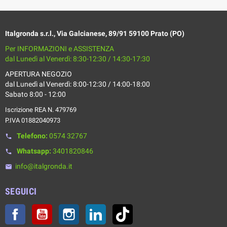
Italgronda s.r.l., Via Galcianese, 89/91 59100 Prato (PO)
Per INFORMAZIONI e ASSISTENZA
dal Lunedì al Venerdì: 8:30-12:30 / 14:30-17:30
APERTURA NEGOZIO
dal Lunedì al Venerdì: 8:00-12:30 / 14:00-18:00
Sabato 8:00 - 12:00
Iscrizione REA N. 479769
P.IVA 01882040973
Telefono:
0574 32767
phone
Whatsapp:
3401820846
phone
info@italgronda.it
email
SEGUICI
Facebook
YouTube
Instagram
LinkedIn
TikTok