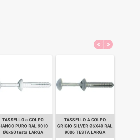
TASSELLO a COLPO
TASSELLO A COLPO
TASSELL
BIANCO PURO RAL 9010
GRIGIO SILVER Ø6X40 RAL
ZINC.
Ø6x60 testa LARGA
9006 TESTA LARGA