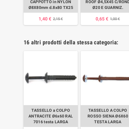
CAPPOTTO in NYLON
ROOF Ø4,5X45 C/RON
Ø8X80mm d.8x80 TX25
Ø20 E GUARNIZ.
1,40 €
0,65 €
2,15 €
1,00 €
16 altri prodotti della stessa categoria:
 COLPO
TASSELLO a COLPO
TASSELLO A COLPO
60 TESTA
ANTRACITE Ø6x60 RAL
ROSSO SIENA Ø6X60
A
7016 testa LARGA
TESTA LARGA