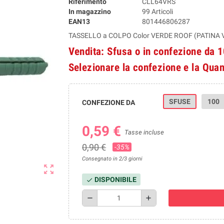
Riferimento
CLL64VRS
In magazzino
99 Articoli
EAN13
801446806287
TASSELLO a COLPO Color VERDE ROOF (PATINA 
Vendita: Sfusa o in confezione da 
Selezionare la confezione e la Quan
SFUSE
100
CONFEZIONE DA
0,59 €
Tasse incluse
0,90 €
-35%
Consegnato in 2/3 giorni
zoom_out_map
DISPONIBILE
check
remove
add