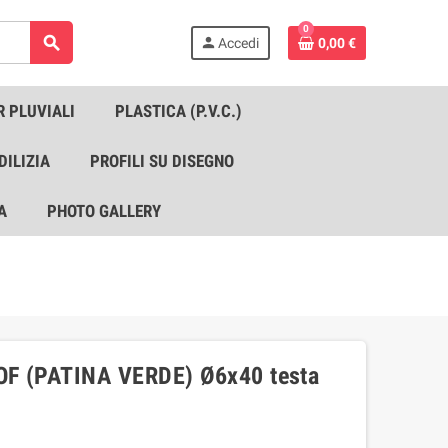
0
search
person
Accedi
0,00 €
R PLUVIALI
PLASTICA (P.V.C.)
DILIZIA
PROFILI SU DISEGNO
A
PHOTO GALLERY
F (PATINA VERDE) Ø6x40 testa