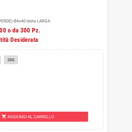
VERDE) Ø6x40 testa LARGA
100 o da 300 Pz.
tità Desiderata
300
shopping_cart
AGGIUNGI AL CARRELLO