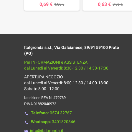
0,69 €
0,63 €
96 €
1,06 €
0,96 €
Italgronda s.r.l., Via Galcianese, 89/91 59100 Prato
(PO)
Per INFORMAZIONI e ASSISTENZA
dal Lunedì al Venerdì: 8:30-12:30 / 14:30-17:30
APERTURA NEGOZIO
dal Lunedì al Venerdì: 8:00-12:30 / 14:00-18:00
Sabato 8:00 - 12:00
Iscrizione REA N. 479769
P.IVA 01882040973
Telefono:
0574 32767
phone
Whatsapp:
3401820846
phone
info@italgronda.it
email