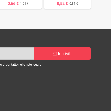
0,66 €
0,52 €
0,
1,01 €
0,81 €
Iscriviti
 di contatto nelle note legali.