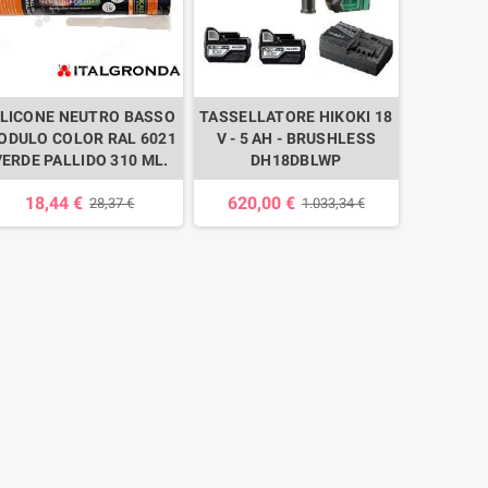
ILICONE NEUTRO BASSO
TASSELLATORE HIKOKI 18
ODULO COLOR RAL 6021
V - 5 AH - BRUSHLESS
VERDE PALLIDO 310 ML.
DH18DBLWP
18,44 €
620,00 €
28,37 €
1.033,34 €