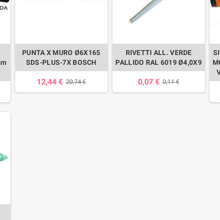
PUNTA X MURO Ø6X165
RIVETTI ALL. VERDE
S
mm
SDS-PLUS-7X BOSCH
PALLIDO RAL 6019 Ø4,0X9
M
12,44 €
0,07 €
20,74 €
0,11 €