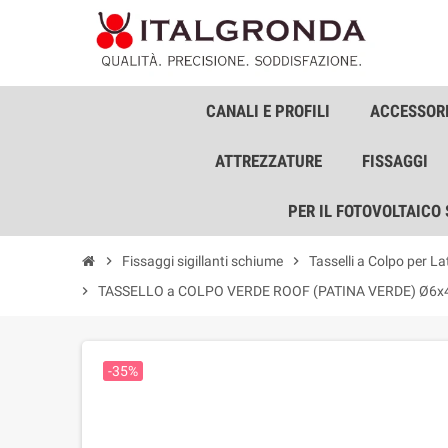
CANALI E PROFILI
ACCESSORI
ATTREZZATURE
FISSAGGI
PER IL FOTOVOLTAICO
chevron_right
Fissaggi sigillanti schiume
chevron_right
Tasselli a Colpo per La
chevron_right
TASSELLO a COLPO VERDE ROOF (PATINA VERDE) Ø6x4
-35%