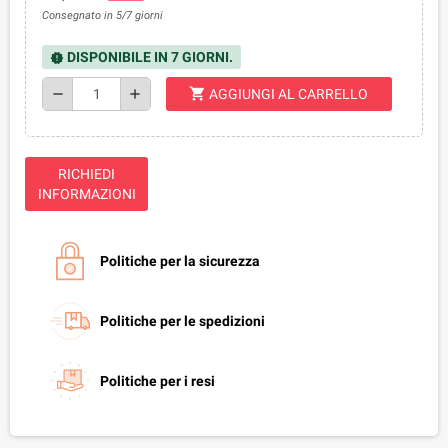
Consegnato in 5/7 giorni
DISPONIBILE IN 7 GIORNI.
new_releases
shopping_cart
remove
add
AGGIUNGI AL CARRELLO
RICHIEDI
INFORMAZIONI
Politiche per la sicurezza
Politiche per le spedizioni
Politiche per i resi