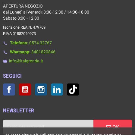
APERTURA NEGOZIO
dal Lunedì al Venerdì: 8:00-12:30 / 14:00-18:00
Sabato 8:00 - 12:00
Iscrizione REA N. 479769
P.IVA 01882040973
Telefono:
0574 32767
phone
Whatsapp:
3401820846
phone
info@italgronda.it
email
SEGUICI
Facebook
YouTube
Instagram
LinkedIn
TikTok
NEWSLETTER
OK