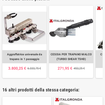
Aggraffatrice universale da
CESOIA PER TRAPANO MALCO
CE
trapano in 1 passaggio
(TURBO SHEAR TSHD)
9
3.800,25 €
271,95 €
6.333,75 €
453,25 €
16 altri prodotti della stessa categoria: