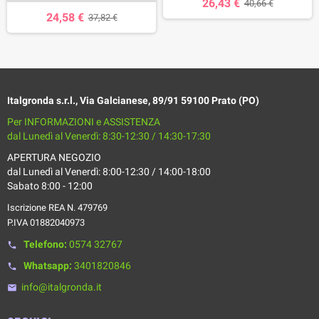
26,43 €
40,66 €
24,58 €
37,82 €
Italgronda s.r.l., Via Galcianese, 89/91 59100 Prato (PO)
Per INFORMAZIONI e ASSISTENZA
dal Lunedì al Venerdì: 8:30-12:30 / 14:30-17:30
APERTURA NEGOZIO
dal Lunedì al Venerdì: 8:00-12:30 / 14:00-18:00
Sabato 8:00 - 12:00
Iscrizione REA N. 479769
P.IVA 01882040973
Telefono:
0574 32767
phone
Whatsapp:
3401820846
phone
info@italgronda.it
email