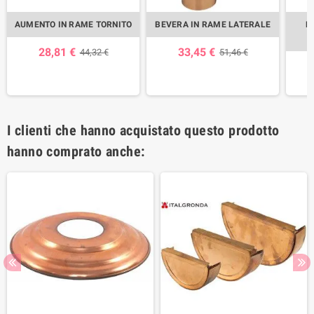
AUMENTO IN RAME TORNITO
BEVERA IN RAME LATERALE
B
28,81 €
33,45 €
44,32 €
51,46 €
I clienti che hanno acquistato questo prodotto
hanno comprato anche: