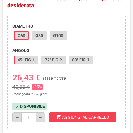
desiderata
DIAMETRO
Ø60
Ø80
Ø100
ANGOLO
45° FIG.1
72° FIG.2
88° FIG.3
26,43 €
Tasse incluse
40,66 €
-35%
Consegnato in 2/3 giorni
DISPONIBILE
check
shopping_cart
remove
add
AGGIUNGI AL CARRELLO