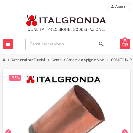
person
Accedi
0
view_headline
search
chevron_right
chevron_right
chevron_right
Accessori per Pluviali
Gomiti a Settore e a Spigolo Vivo
GOMITO IN R
-35%
chevron_left
chevron_right