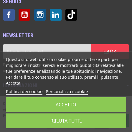
SEGUICI
Facebook
YouTube
Instagram
LinkedIn
TikTok
NEWSLETTER
OK
Questo sito web utilizza cookie propri e di terze parti per
Puoi annullare l'iscrizione in ogni momento. A questo scopo, cerca le info di
migliorare i nostri servizi e mostrarti pubblicità relativa alle
contatto nelle note legali.
tue preferenze analizzando le tue abitudinidi navigazione.
Per dare il tuo consenso al suo utilizzo, premi il pulsante
Accetta.
INFORMAZIONI
Politica dei cookie
Personalizza i cookie
Copyright © Italgronda s.r.l. 2002/2026. Tutti i diritti sono riservati. E'
ACCETTO
vietata la riproduzione anche parziale.
Powered by Giotto s.r.l.
RIFIUTA TUTTI
Contattaci su Whatsapp!